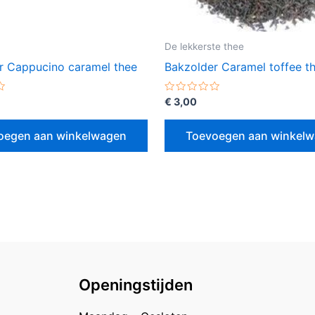
De lekkerste thee
r Cappucino caramel thee
Bakzolder Caramel toffee t
erd
Gewaardeerd
€
3,00
0
uit
5
oegen aan winkelwagen
Toevoegen aan winkel
Openingstijden