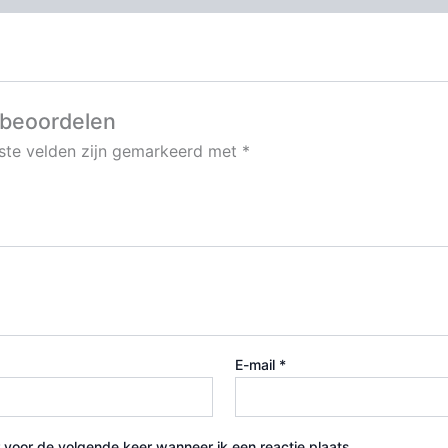
 beoordelen
iste velden zijn gemarkeerd met
*
E-mail
*
 voor de volgende keer wanneer ik een reactie plaats.