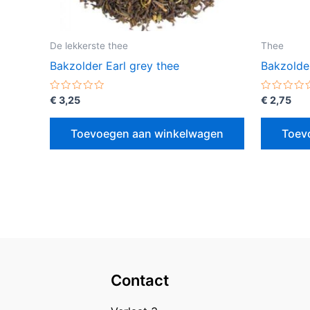
De lekkerste thee
Thee
Bakzolder Earl grey thee
Bakzolde
Gewaardeerd
Gewaarde
€
3,25
€
2,75
0
0
uit
uit
5
5
Toevoegen aan winkelwagen
Toev
Contact