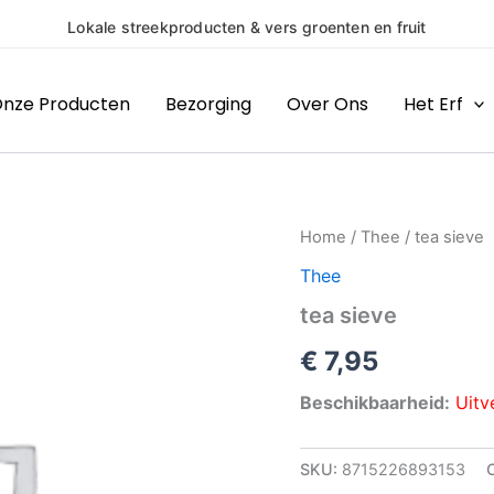
okale streekproducten & vers groenten en fruit
nze Producten
Bezorging
Over Ons
Het Erf
Home
/
Thee
/ tea sieve
Thee
tea sieve
€
7,95
Beschikbaarheid:
Uitv
SKU:
8715226893153