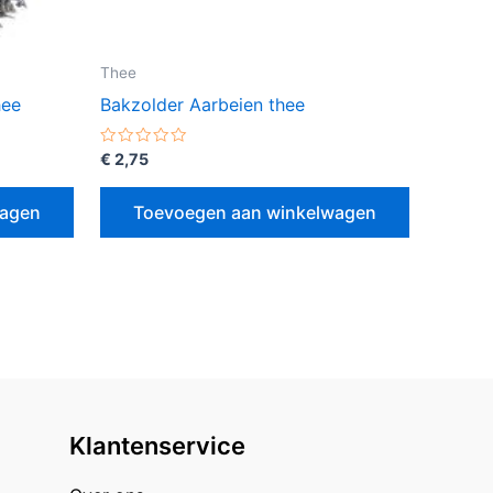
Thee
hee
Bakzolder Aarbeien thee
Gewaardeerd
€
2,75
0
uit
5
wagen
Toevoegen aan winkelwagen
Klantenservice