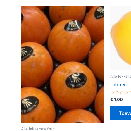
Alle lekkers
Citroen
Gewaarde
€
1,00
0
uit
5
Toev
Alle lekkerste fruit