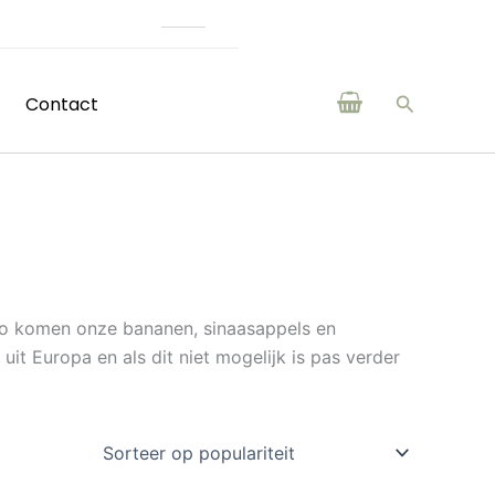
(H)eerlijke producten v
Zoeken
Contact
. Zo komen onze bananen, sinaasappels en
it Europa en als dit niet mogelijk is pas verder