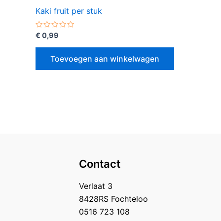
Kaki fruit per stuk
Gewaardeerd
€
0,99
0
uit
5
Toevoegen aan winkelwagen
Contact
Verlaat 3
8428RS Fochteloo
0516 723 108