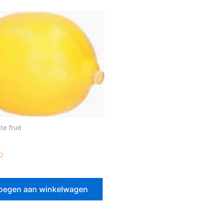
te fruit
erd
oegen aan winkelwagen