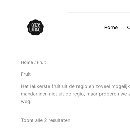
Gesorteerd
Ga
op
naar
populariteit
de
inhoud
Home
O
Home
/ Fruit
Fruit
Het lekkerste fruit uit de regio en zoveel mogeli
mandarijnen niet uit de regio, maar proberen we z
weg.
Toont alle 2 resultaten