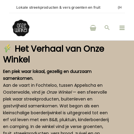
Ga
groenten en fruit
(H)eerlijke producten van boeren en makers uit d
naar
de
Main
inhoud
Zoeken
Men
Het Verhaal van Onze
Winkel
Een plek waar lokaal, gezellig en duurzaam
samenkomen.
Aan de vaart in Fochteloo, tussen Appelscha en
Oosterwolde, vind je
Onze Winkel
— een sfeervolle
plek waar streekproducten, buitenleven en
gastvrijheid samenkomen. Wat begon als een
kleinschalige boerderijwinkel is uitgegroeid tot een
erf vol leven met een B&B, pluktuin, kinderboerderij
en camping. In de winkel vind je verse groenten,
fruit, streekproducten, vers brood, zuivel en op