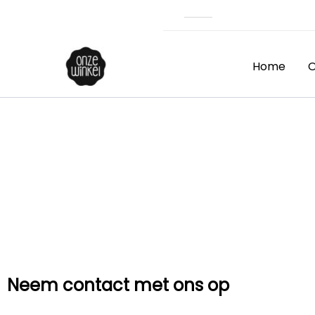
Ga
naar
de
inhoud
Home
O
Neem contact met ons op