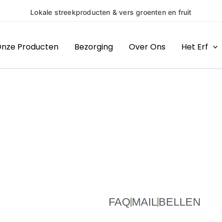
Lokale streekproducten & vers groenten en fruit
nze Producten
Bezorging
Over Ons
Het Erf
FAQ
MAIL
BELLEN