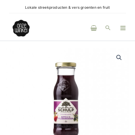
Ga
Lokale streekproducten & vers groenten en fruit
(H)eerlijke p
naar
de
Main
inhoud
Zoeken
Men
Appel
vlierbes
aantal