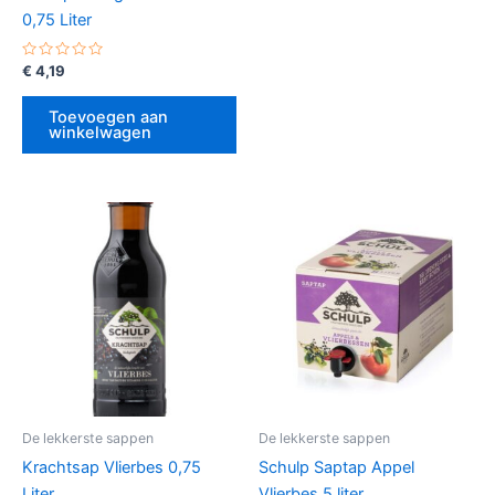
0,75 Liter
Gewaardeerd
€
4,19
0
uit
5
Toevoegen aan
winkelwagen
De lekkerste sappen
De lekkerste sappen
Krachtsap Vlierbes 0,75
Schulp Saptap Appel
Liter
Vlierbes 5 liter