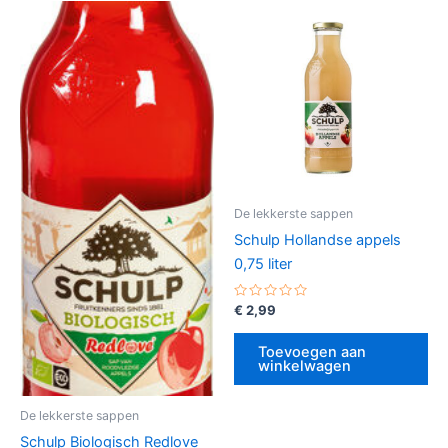
De lekkerste sappen
Schulp Hollandse appels
0,75 liter
Gewaardeerd
€
2,99
0
uit
5
Toevoegen aan
winkelwagen
De lekkerste sappen
Schulp Biologisch Redlove