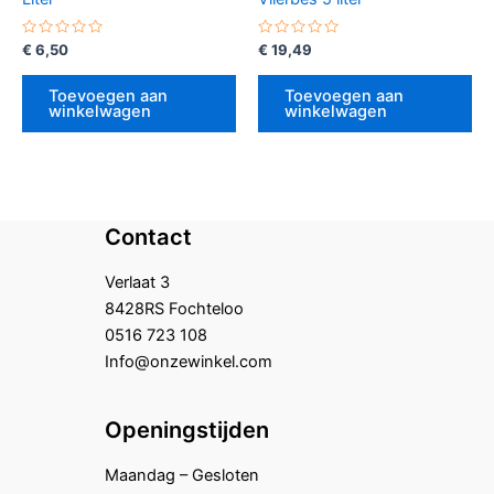
Gewaardeerd
Gewaardeerd
€
6,50
€
19,49
0
0
uit
uit
5
5
Toevoegen aan
Toevoegen aan
winkelwagen
winkelwagen
Contact
Verlaat 3
8428RS Fochteloo
0516 723 108
Info@onzewinkel.com
Openingstijden
Maandag – Gesloten