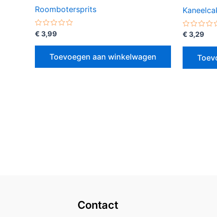
Roombotersprits
Kaneelca
Gewaardeerd
€
3,99
Gewaarde
€
3,29
0
0
uit
uit
5
5
Toevoegen aan winkelwagen
Toev
Contact