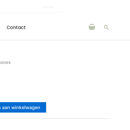
Online assortiment is g
Zoeken
Contact
nsoes
 aan winkelwagen