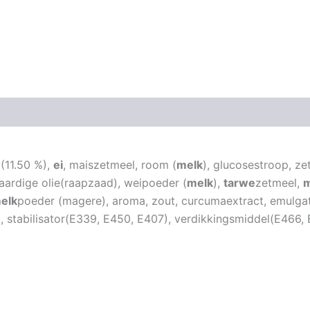
 (11.50 %),
ei
, maiszetmeel, room (
melk
), glucosestroop, ze
taardige olie(raapzaad), weipoeder (
melk
),
tarwe
zetmeel,
m
elk
poeder (magere), aroma, zout, curcumaextract, emulgat
0), stabilisator(E339, E450, E407), verdikkingsmiddel(E466,