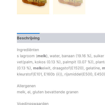
Beschrijving
Beoordelingen (0)
Ingrediënten
s lagroom (
melk
), water, banaan (19.16 %), suiker
vet(palm, kokos (0.13 %), palmpit (0.07 %)), plan
(0.13 %),
melk
eiwit, draagstof(E1520), gelatine,
m
kleurstof(E101, E160b (ii)), rijsmiddel(E500, E45
Allergenen
melk, ei, gluten bevattende granen
Voedingswaarden