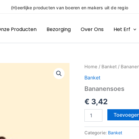
(H)eerlijke producten van boeren en makers uit de regio
nze Producten
Bezorging
Over Ons
Het Erf
Bananensoes
Home
/
Banket
/ Banane
aantal
Banket
Bananensoes
€
3,42
Toevoegen
Categorie:
Banket