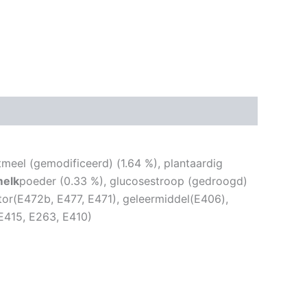
tmeel (gemodificeerd) (1.64 %), plantaardig
elk
poeder (0.33 %), glucosestroop (gedroogd)
or(E472b, E477, E471), geleermiddel(E406),
 E415, E263, E410)