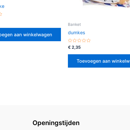
ke
erd
Banket
dumkes
oegen aan winkelwagen
Gewaardeerd
€
2,35
0
uit
5
Toevoegen aan winkel
Openingstijden