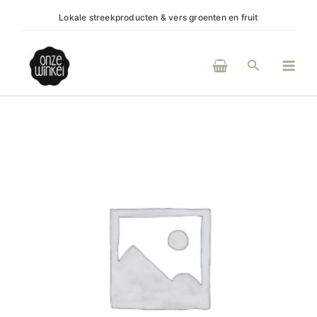
Ga
Lokale streekproducten & vers groenten en fruit
(H)e
naar
de
Main
inhoud
Zoeken
Men
Bio
pindakaas
crunchy
aantal