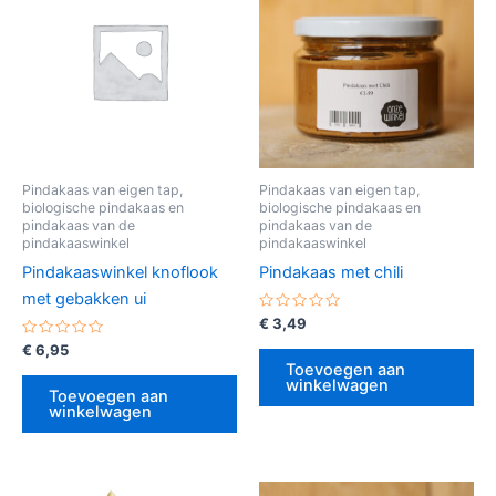
Pindakaas van eigen tap,
Pindakaas van eigen tap,
biologische pindakaas en
biologische pindakaas en
pindakaas van de
pindakaas van de
pindakaaswinkel
pindakaaswinkel
Pindakaaswinkel knoflook
Pindakaas met chili
met gebakken ui
Gewaardeerd
€
3,49
0
Gewaardeerd
uit
€
6,95
0
5
Toevoegen aan
uit
winkelwagen
5
Toevoegen aan
winkelwagen