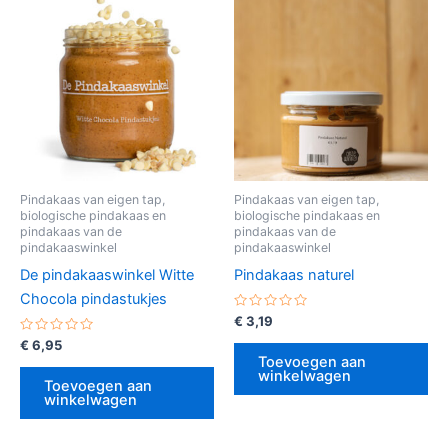
Pindakaas van eigen tap,
Pindakaas van eigen tap,
biologische pindakaas en
biologische pindakaas en
pindakaas van de
pindakaas van de
pindakaaswinkel
pindakaaswinkel
De pindakaaswinkel Witte
Pindakaas naturel
Chocola pindastukjes
Gewaardeerd
€
3,19
0
Gewaardeerd
uit
€
6,95
0
5
Toevoegen aan
uit
winkelwagen
5
Toevoegen aan
winkelwagen