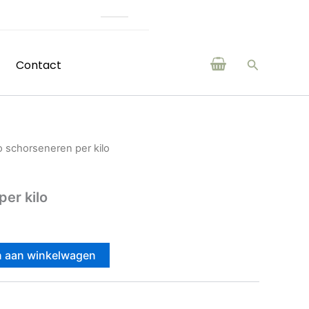
(H)eerlijke producten van boeren en make
Zoeken
Contact
o schorseneren per kilo
per kilo
 aan winkelwagen