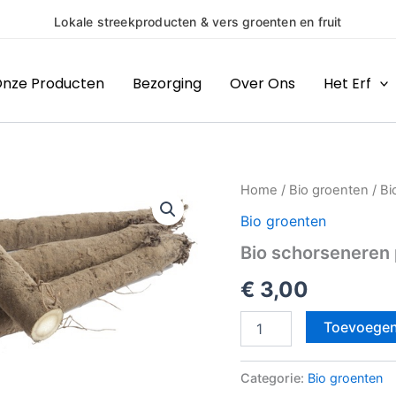
treekproducten & vers groenten en fruit
nze Producten
Bezorging
Over Ons
Het Erf
Bio
Home
/
Bio groenten
/ Bi
schorseneren
Bio groenten
per
kilo
Bio schorseneren 
aantal
€
3,00
Toevoegen
Categorie:
Bio groenten