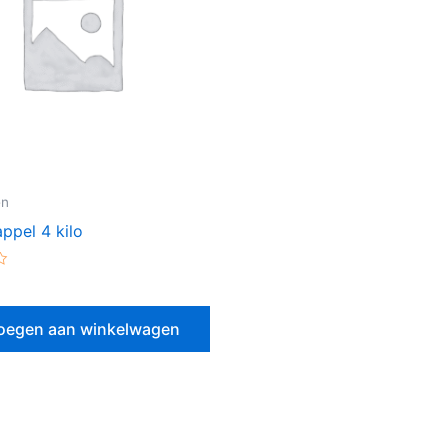
en
ppel 4 kilo
erd
oegen aan winkelwagen