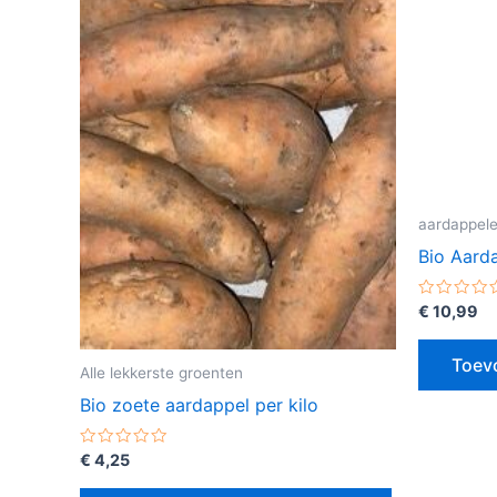
aardappel
Bio Aarda
Gewaarde
€
10,99
0
uit
5
Toev
Alle lekkerste groenten
Bio zoete aardappel per kilo
Gewaardeerd
€
4,25
0
uit