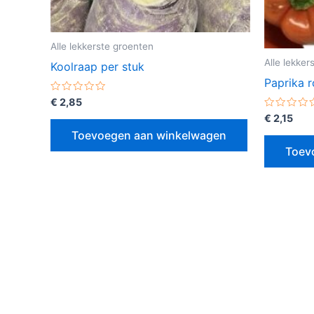
Alle lekkerste groenten
Alle lekker
Koolraap per stuk
Paprika r
Gewaardeerd
€
2,85
0
Gewaarde
€
2,15
uit
0
5
Toevoegen aan winkelwagen
uit
5
Toev