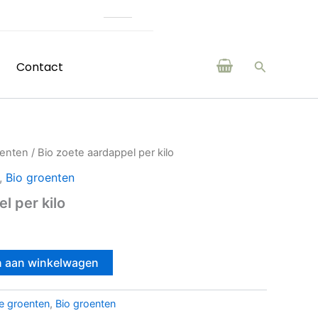
Online assortiment is g
Zoeken
Contact
oenten
/ Bio zoete aardappel per kilo
,
Bio groenten
l per kilo
 aan winkelwagen
te groenten
,
Bio groenten