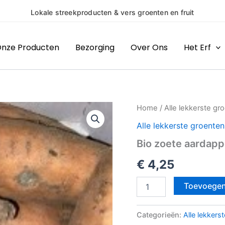
(H)eerlijke producten van boeren en makers uit de regio
nze Producten
Bezorging
Over Ons
Het Erf
Bio
Home
/
Alle lekkerste gr
zoete
Alle lekkerste groenten
aardappel
per
Bio zoete aardappe
kilo
aantal
€
4,25
Toevoegen
Categorieën:
Alle lekkers