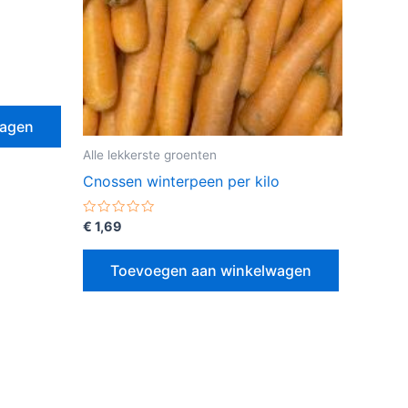
wagen
Alle lekkerste groenten
Cnossen winterpeen per kilo
Gewaardeerd
€
1,69
0
uit
5
Toevoegen aan winkelwagen