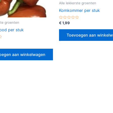
Alle lekkerste groenten
Komkommer per stuk
ste groenten
Gewaardeerd
€
1,99
0
uit
ood per stuk
5
Toevoegen aan winkel
erd
oegen aan winkelwagen