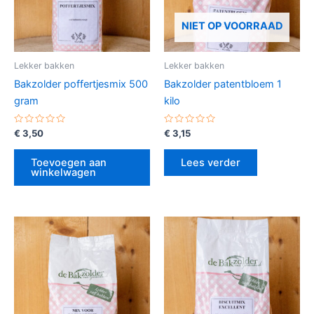
NIET OP VOORRAAD
Lekker bakken
Lekker bakken
Bakzolder poffertjesmix 500
Bakzolder patentbloem 1
gram
kilo
Gewaardeerd
Gewaardeerd
€
3,50
€
3,15
0
0
uit
uit
5
5
Toevoegen aan
Lees verder
winkelwagen