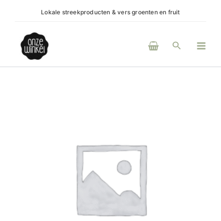
Ga
Lokale streekproducten & vers groenten en fruit
(H)ee
naar
de
Main
inhoud
Zoeken
Men
Koekjesmix
glutenvrij
aantal