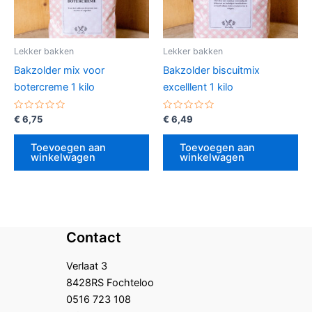
Lekker bakken
Lekker bakken
Bakzolder mix voor
Bakzolder biscuitmix
botercreme 1 kilo
excelllent 1 kilo
Gewaardeerd
Gewaardeerd
€
6,75
€
6,49
0
0
uit
uit
5
5
Toevoegen aan
Toevoegen aan
winkelwagen
winkelwagen
Contact
Verlaat 3
8428RS Fochteloo
0516 723 108