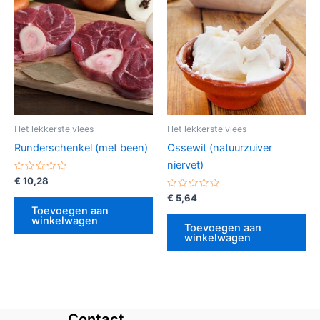
Het lekkerste vlees
Het lekkerste vlees
Runderschenkel (met been)
Ossewit (natuurzuiver
niervet)
Gewaardeerd
€
10,28
0
uit
Gewaardeerd
€
5,64
5
0
Toevoegen aan
uit
winkelwagen
5
Toevoegen aan
winkelwagen
Contact