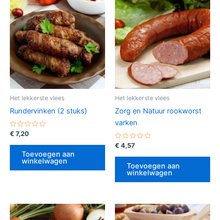
Het lekkerste vlees
Het lekkerste vlees
Rundervinken (2 stuks)
Zorg en Natuur rookworst
varken
Gewaardeerd
€
7,20
0
uit
Gewaardeerd
€
4,57
5
0
Toevoegen aan
uit
winkelwagen
5
Toevoegen aan
winkelwagen