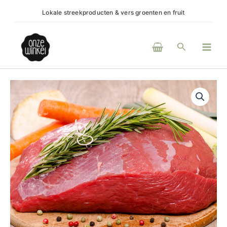
Ga
Lokale streekproducten & vers groenten en fruit
(H)ee
naar
de
Main
inhoud
Zoeken
Men
Rosbief
aantal