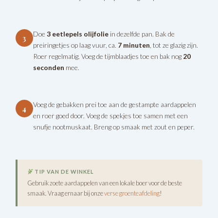
Doe
3 eetlepels olijfolie
in dezelfde pan. Bak de
3
preiringetjes op laag vuur, ca.
7 minuten
, tot ze glazig zijn.
Roer regelmatig. Voeg de tijmblaadjes toe en bak nog
20
seconden
mee.
Voeg de gebakken prei toe aan de gestampte aardappelen
4
en roer goed door. Voeg de spekjes toe samen met een
snufje nootmuskaat. Breng op smaak met zout en peper.
TIP VAN DE WINKEL
Gebruik zoete aardappelen van een lokale boer voor de beste
smaak. Vraag ernaar bij onze
verse groenteafdeling
!