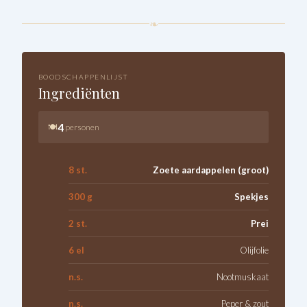
❧
BOODSCHAPPENLIJST
Ingrediënten
4
🍽
personen
8 st.
Zoete aardappelen (groot)
300 g
Spekjes
2 st.
Prei
6 el
Olijfolie
n.s.
Nootmuskaat
n.s.
Peper & zout