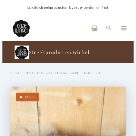
Ga
Lokale streekproducten & vers groenten en fruit
(H)eerl
naar
de
Main
inhoud
Zoeken
Men
Streekproducten Winkel
HOME
›
RECEPTEN
› ZOETE AARDAPPELSTAMPPOT
RECEPT