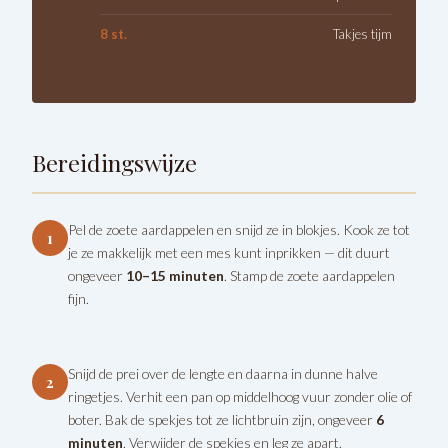
8 st.
Takjes tijm
Bereidingswijze
Pel de zoete aardappelen en snijd ze in blokjes. Kook ze tot
1
je ze makkelijk met een mes kunt inprikken — dit duurt
ongeveer
10–15 minuten
. Stamp de zoete aardappelen
fijn.
Snijd de prei over de lengte en daarna in dunne halve
2
ringetjes. Verhit een pan op middelhoog vuur zonder olie of
boter. Bak de spekjes tot ze lichtbruin zijn, ongeveer
6
minuten
. Verwijder de spekjes en leg ze apart.