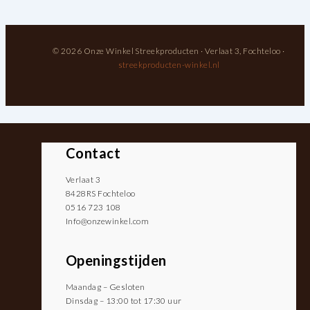
© 2026 Onze Winkel Streekproducten · Verlaat 3, Fochteloo ·
streekproducten-winkel.nl
Contact
Verlaat 3
8428RS Fochteloo
0516 723 108
Info@onzewinkel.com
Openingstijden
Maandag – Gesloten
Dinsdag – 13:00 tot 17:30 uur