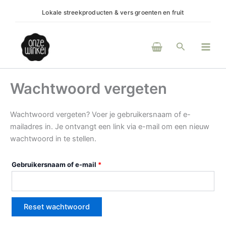
Ga
Vereist
Lokale streekproducten & vers groenten en fruit
(H)e
naar
de
Main
inhoud
Zoeken
Men
Wachtwoord vergeten
Wachtwoord vergeten? Voer je gebruikersnaam of e-
mailadres in. Je ontvangt een link via e-mail om een nieuw
wachtwoord in te stellen.
Gebruikersnaam of e-mail
*
Reset wachtwoord