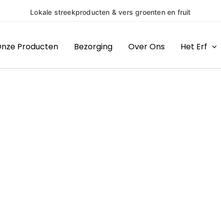
Lokale streekproducten & vers groenten en fruit
nze Producten
Bezorging
Over Ons
Het Erf