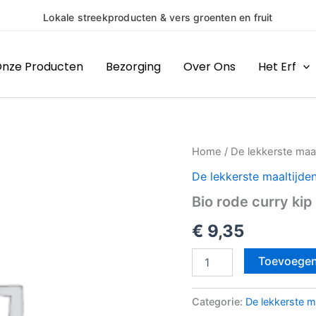
cten & vers groenten en fruit
nze Producten
Bezorging
Over Ons
Het Erf
Bio
Home
/
De lekkerste maal
rode
De lekkerste maaltijde
curry
kip
Bio rode curry kip
aantal
€
9,35
Toevoegen
Categorie:
De lekkerste m