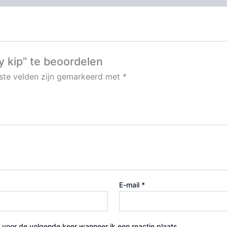
y kip” te beoordelen
iste velden zijn gemarkeerd met
*
E-mail
*
 voor de volgende keer wanneer ik een reactie plaats.