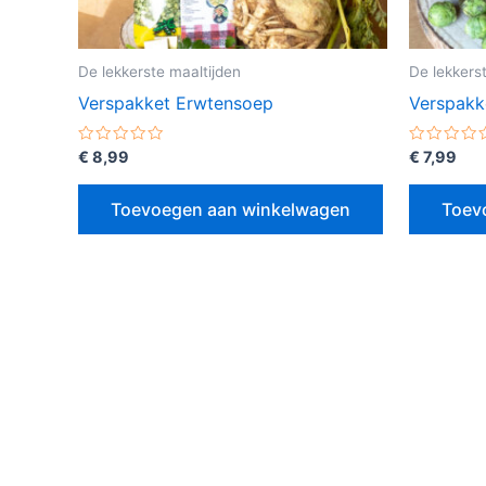
De lekkerste maaltijden
De lekkers
Verspakket Erwtensoep
Verspakk
Gewaardeerd
Gewaarde
€
8,99
€
7,99
0
0
uit
uit
5
5
Toevoegen aan winkelwagen
Toev