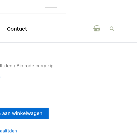
(H)eerlijke producten van boeren en makers uit de 
Zoeken
Contact
tijden
/ Bio rode curry kip
n
 aan winkelwagen
aaltijden