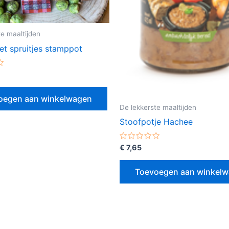
te maaltijden
et spruitjes stamppot
erd
oegen aan winkelwagen
De lekkerste maaltijden
Stoofpotje Hachee
Gewaardeerd
€
7,65
0
uit
5
Toevoegen aan winkel