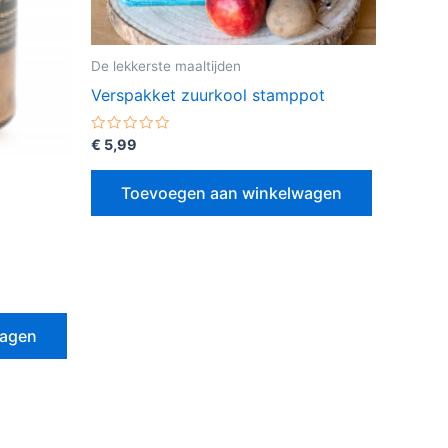
De lekkerste maaltijden
Verspakket zuurkool stamppot
Gewaardeerd
€
5,99
0
uit
5
Toevoegen aan winkelwagen
wagen