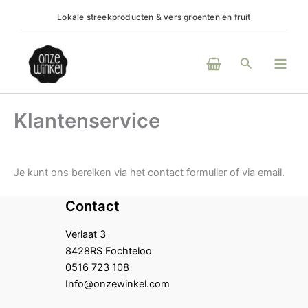
Ga
Lokale streekproducten & vers groenten en fruit
(H)e
naar
de
Main
inhoud
Zoeken
Men
Klantenservice
Je kunt ons bereiken via het contact formulier of via email.
Contact
Verlaat 3
8428RS Fochteloo
0516 723 108
Info@onzewinkel.com