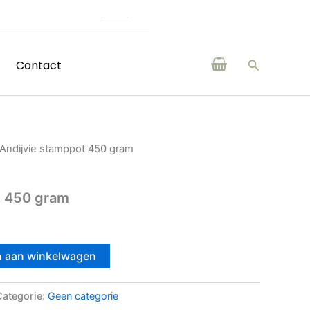
roducten van boeren en makers uit de regio
Zoeken
Contact
 Andijvie stamppot 450 gram
t 450 gram
 aan winkelwagen
Categorie:
Geen categorie