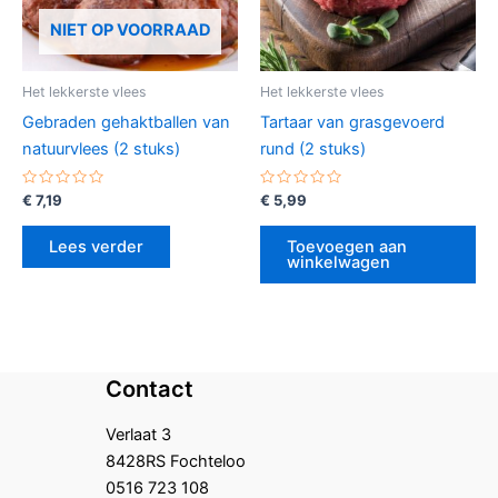
NIET OP VOORRAAD
Het lekkerste vlees
Het lekkerste vlees
Gebraden gehaktballen van
Tartaar van grasgevoerd
natuurvlees (2 stuks)
rund (2 stuks)
Gewaardeerd
Gewaardeerd
€
7,19
€
5,99
0
0
uit
uit
5
5
Lees verder
Toevoegen aan
winkelwagen
Contact
Verlaat 3
8428RS Fochteloo
0516 723 108