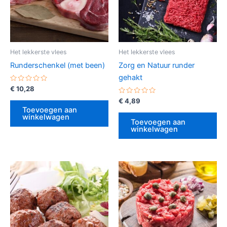
Het lekkerste vlees
Het lekkerste vlees
Runderschenkel (met been)
Zorg en Natuur runder
gehakt
Gewaardeerd
€
10,28
0
uit
Gewaardeerd
€
4,89
5
0
Toevoegen aan
uit
winkelwagen
5
Toevoegen aan
winkelwagen