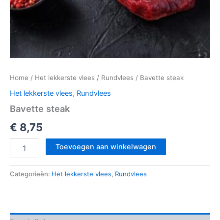
Home
/
Het lekkerste vlees
/
Rundvlees
/ Bavette steak
Het lekkerste vlees
,
Rundvlees
Bavette steak
€
8,75
Toevoegen aan winkelwagen
Categorieën:
Het lekkerste vlees
,
Rundvlees