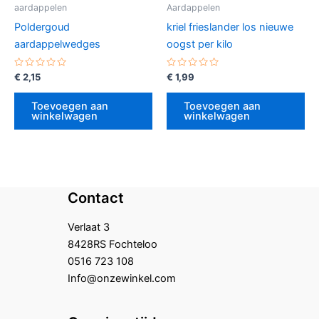
aardappelen
Aardappelen
Poldergoud
kriel frieslander los nieuwe
aardappelwedges
oogst per kilo
Gewaardeerd
Gewaardeerd
€
2,15
€
1,99
0
0
uit
uit
5
5
Toevoegen aan
Toevoegen aan
winkelwagen
winkelwagen
Contact
Verlaat 3
8428RS Fochteloo
0516 723 108
Info@onzewinkel.com