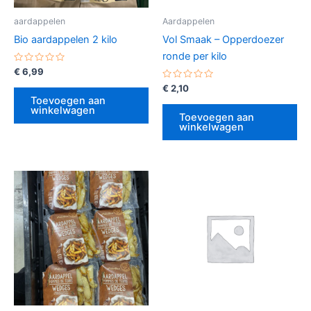
aardappelen
Aardappelen
Bio aardappelen 2 kilo
Vol Smaak – Opperdoezer
ronde per kilo
Gewaardeerd
€
6,99
0
uit
Gewaardeerd
€
2,10
5
0
Toevoegen aan
uit
winkelwagen
5
Toevoegen aan
winkelwagen