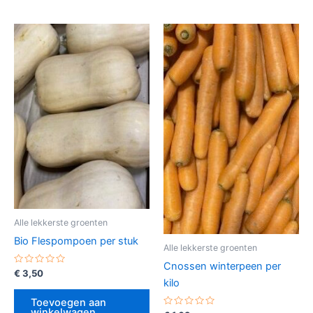
Alle lekkerste groenten
Bio Flespompoen per stuk
Alle lekkerste groenten
Cnossen winterpeen per
Gewaardeerd
€
3,50
0
kilo
uit
5
Toevoegen aan
winkelwagen