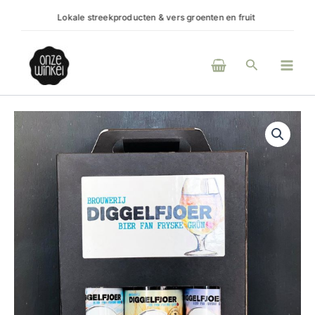
Ga
okale streekproducten & vers groenten en fruit
(H)eerlijke product
naar
de
Main
inhoud
Zoeken
Men