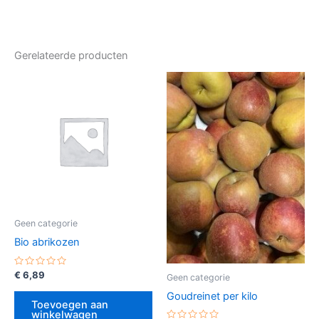
Gerelateerde producten
Geen categorie
Bio abrikozen
Gewaardeerd
€
6,89
Geen categorie
0
uit
Goudreinet per kilo
5
Toevoegen aan
winkelwagen