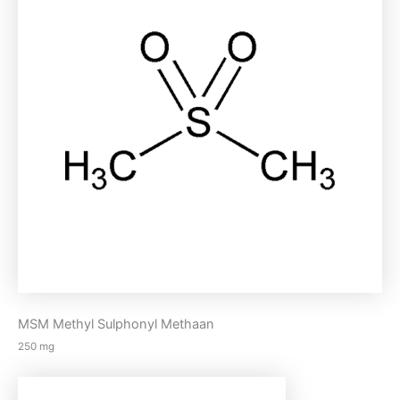
MSM Methyl Sulphonyl Methaan
250 mg