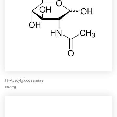
N-Acetylglucosamine
500 mg