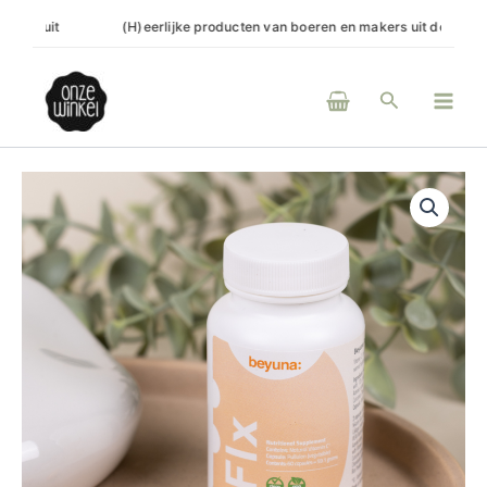
Ga
t
(H)eerlijke producten van boeren en makers uit de regio
Onli
naar
de
Main
inhoud
Zoeken
Men