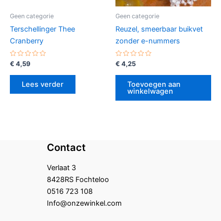
Geen categorie
Geen categorie
Terschellinger Thee
Reuzel, smeerbaar buikvet
Cranberry
zonder e-nummers
Gewaardeerd
Gewaardeerd
€
4,59
€
4,25
0
0
uit
uit
5
5
Lees verder
Toevoegen aan
winkelwagen
Contact
Verlaat 3
8428RS Fochteloo
0516 723 108
Info@onzewinkel.com