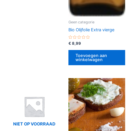
Geen categorie
Bio Olijfolie Extra vierge
Gewaardeerd
€
8,99
0
uit
5
Toevoegen aan
winkelwagen
NIET OP VOORRAAD