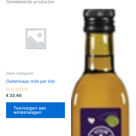
Gerelateerde producten
Geen categorie
Geitenkaas mild per kilo
Gewaardeerd
€
23,40
0
uit
5
Toevoegen aan
winkelwagen