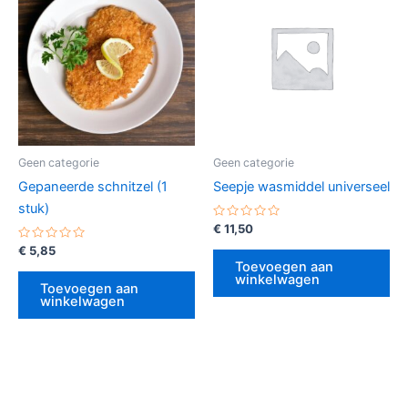
Geen categorie
Geen categorie
Gepaneerde schnitzel (1
Seepje wasmiddel universeel
stuk)
Gewaardeerd
€
11,50
0
Gewaardeerd
uit
€
5,85
0
5
Toevoegen aan
uit
winkelwagen
5
Toevoegen aan
winkelwagen