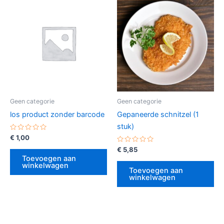
Geen categorie
Geen categorie
los product zonder barcode
Gepaneerde schnitzel (1
stuk)
Gewaardeerd
€
1,00
0
uit
Gewaardeerd
€
5,85
5
0
Toevoegen aan
uit
winkelwagen
5
Toevoegen aan
winkelwagen