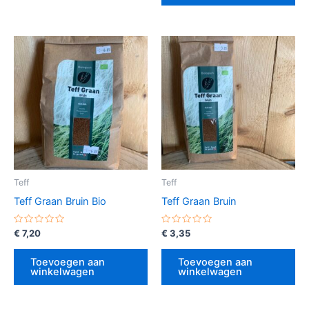
Teff
Teff
Teff Graan Bruin Bio
Teff Graan Bruin
Gewaardeerd
Gewaardeerd
€
7,20
€
3,35
0
0
uit
uit
5
5
Toevoegen aan
Toevoegen aan
winkelwagen
winkelwagen