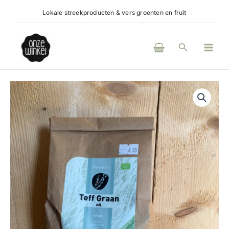
Ga
Lokale streekproducten & vers groenten en fruit
(H)e
naar
de
Main
inhoud
Zoeken
Men
Teff
Graan
Wit
aantal