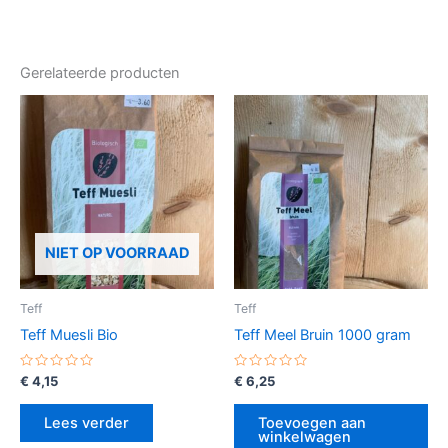
Gerelateerde producten
NIET OP VOORRAAD
Teff
Teff
Teff Muesli Bio
Teff Meel Bruin 1000 gram
Gewaardeerd
Gewaardeerd
€
4,15
€
6,25
0
0
uit
uit
5
5
Lees verder
Toevoegen aan
winkelwagen