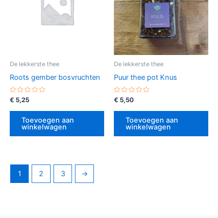
De lekkerste thee
De lekkerste thee
Roots gember bosvruchten
Puur thee pot Knus
Gewaardeerd
Gewaardeerd
€
5,25
€
5,50
0
0
uit
uit
5
5
Toevoegen aan
Toevoegen aan
winkelwagen
winkelwagen
1
2
3
→