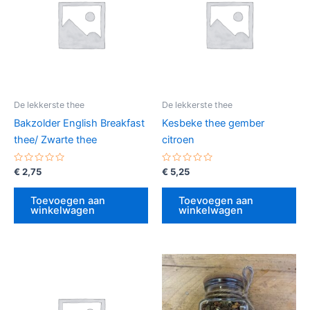
De lekkerste thee
De lekkerste thee
Bakzolder English Breakfast
Kesbeke thee gember
thee/ Zwarte thee
citroen
Gewaardeerd
Gewaardeerd
€
2,75
€
5,25
0
0
uit
uit
5
5
Toevoegen aan
Toevoegen aan
winkelwagen
winkelwagen