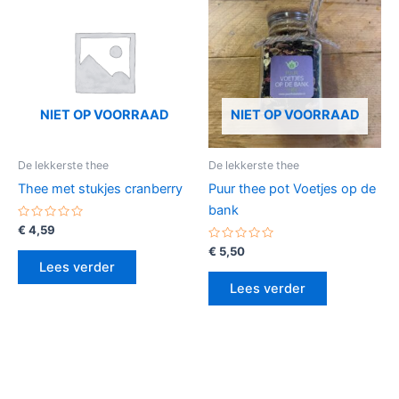
NIET OP VOORRAAD
NIET OP VOORRAAD
De lekkerste thee
De lekkerste thee
Thee met stukjes cranberry
Puur thee pot Voetjes op de
bank
Gewaardeerd
€
4,59
0
uit
Gewaardeerd
€
5,50
5
0
Lees verder
uit
5
Lees verder