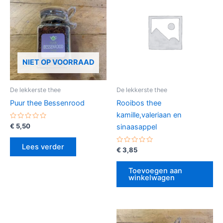
NIET OP VOORRAAD
De lekkerste thee
De lekkerste thee
Puur thee Bessenrood
Rooibos thee
kamille,valeriaan en
Gewaardeerd
€
5,50
sinaasappel
0
uit
5
Lees verder
Gewaardeerd
€
3,85
0
uit
5
Toevoegen aan
winkelwagen