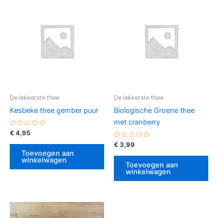
De lekkerste thee
De lekkerste thee
Kesbeke thee gember puur
Biologische Groene thee
met cranberry
Gewaardeerd
€
4,95
0
uit
Gewaardeerd
€
3,99
5
0
Toevoegen aan
uit
winkelwagen
5
Toevoegen aan
winkelwagen