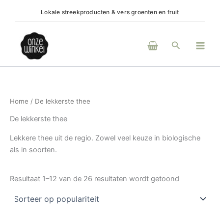
Gesorteerd
Ga
op
Lokale streekproducten & vers groenten en fruit
(H)eerl
populariteit
naar
de
Main
inhoud
Zoeken
Men
Home
/ De lekkerste thee
De lekkerste thee
Lekkere thee uit de regio. Zowel veel keuze in biologische
als in soorten.
Resultaat 1–12 van de 26 resultaten wordt getoond