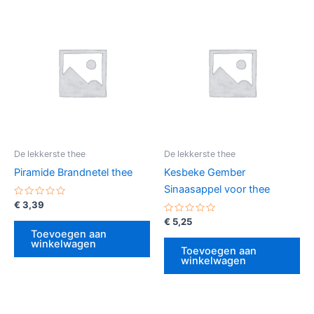
De lekkerste thee
De lekkerste thee
Piramide Brandnetel thee
Kesbeke Gember
Sinaasappel voor thee
Gewaardeerd
€
3,39
0
uit
Gewaardeerd
€
5,25
5
0
Toevoegen aan
uit
winkelwagen
5
Toevoegen aan
winkelwagen