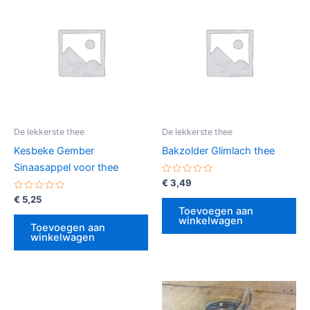
De lekkerste thee
De lekkerste thee
Kesbeke Gember
Bakzolder Glimlach thee
Sinaasappel voor thee
Gewaardeerd
€
3,49
0
Gewaardeerd
uit
€
5,25
0
5
Toevoegen aan
uit
winkelwagen
5
Toevoegen aan
winkelwagen