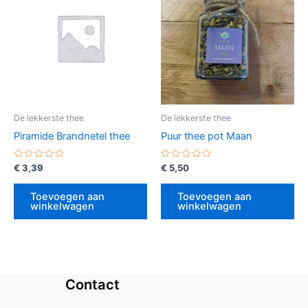
De lekkerste thee
De lekkerste thee
Piramide Brandnetel thee
Puur thee pot Maan
Gewaardeerd
Gewaardeerd
€
3,39
€
5,50
0
0
uit
uit
5
5
Toevoegen aan
Toevoegen aan
winkelwagen
winkelwagen
Contact