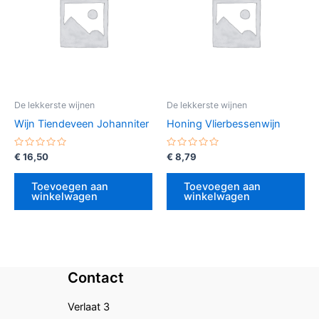
De lekkerste wijnen
De lekkerste wijnen
Wijn Tiendeveen Johanniter
Honing Vlierbessenwijn
Gewaardeerd
Gewaardeerd
€
16,50
€
8,79
0
0
uit
uit
5
5
Toevoegen aan
Toevoegen aan
winkelwagen
winkelwagen
Contact
Verlaat 3