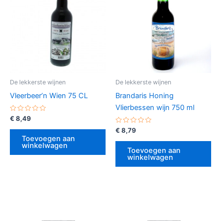
De lekkerste wijnen
De lekkerste wijnen
Vleerbeer’n Wien 75 CL
Brandaris Honing
Vlierbessen wijn 750 ml
Gewaardeerd
€
8,49
0
uit
Gewaardeerd
€
8,79
5
0
Toevoegen aan
uit
winkelwagen
5
Toevoegen aan
winkelwagen