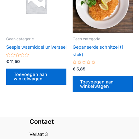
Geen categorie
Geen categorie
Seepje wasmiddel universeel
Gepaneerde schnitzel (1
stuk)
Gewaardeerd
€
11,50
0
uit
Gewaardeerd
€
5,85
5
0
Toevoegen aan
uit
winkelwagen
5
Toevoegen aan
winkelwagen
Contact
Verlaat 3