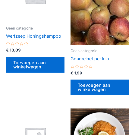
Geen categorie
Werfzeep Honingshampoo
Gewaardeerd
€
10,09
Geen categorie
0
uit
Goudreinet per kilo
5
Toevoegen aan
winkelwagen
Gewaardeerd
€
1,99
0
uit
5
Toevoegen aan
winkelwagen