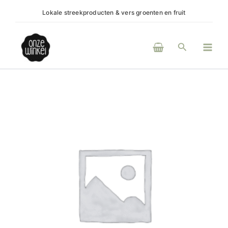
Ga
Lokale streekproducten & vers groenten en fruit
(H)e
naar
de
Main
inhoud
Zoeken
Men
Axe
ice
chill
aantal