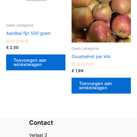
Geen categorie
Aardbei fijn 500 gram
Gewaardeerd
€
2,50
Geen categorie
0
uit
Goudreinet per kilo
5
Toevoegen aan
winkelwagen
Gewaardeerd
€
1,99
0
uit
5
Toevoegen aan
winkelwagen
Contact
Verlaat 3