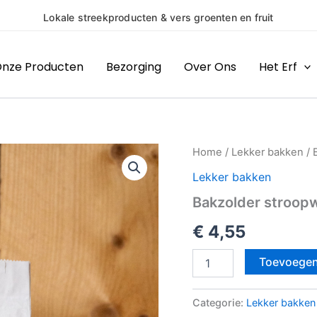
ruit
(H)eerlijk
nze Producten
Bezorging
Over Ons
Het Erf
Bakzolder
Home
/
Lekker bakken
/ 
stroopwafel
Lekker bakken
cakemix
500
Bakzolder stroop
gram
aantal
€
4,55
Toevoegen
Categorie:
Lekker bakken