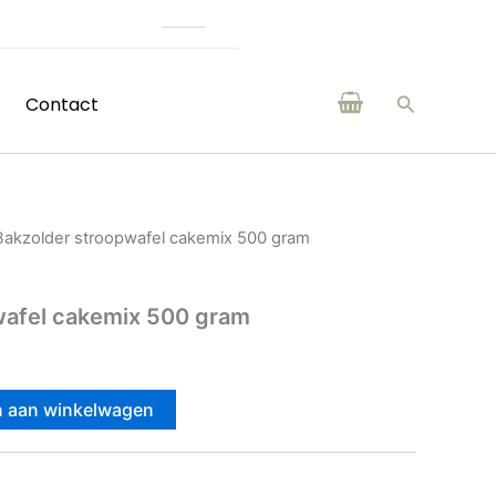
e producten van boeren en makers uit de regio
Zoeken
Contact
Bakzolder stroopwafel cakemix 500 gram
wafel cakemix 500 gram
 aan winkelwagen