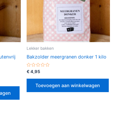
Lekker bakken
tenvrij
Bakzolder meergranen donker 1 kilo
Gewaardeerd
€
4,95
0
uit
5
Toevoegen aan winkelwagen
wagen