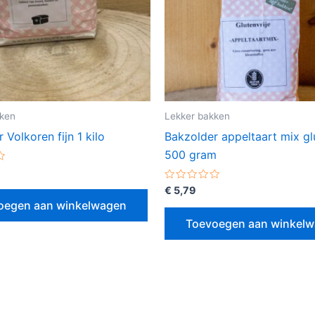
kken
Lekker bakken
 Volkoren fijn 1 kilo
Bakzolder appeltaart mix glu
500 gram
erd
Gewaardeerd
€
5,79
0
oegen aan winkelwagen
uit
5
Toevoegen aan winkel