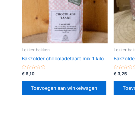
Lekker bakken
Lekker ba
Bakzolder chocoladetaart mix 1 kilo
Bakzolder
Gewaardeerd
Gewaarde
€
6,10
€
3,25
0
0
uit
uit
5
5
Toevoegen aan winkelwagen
Toev