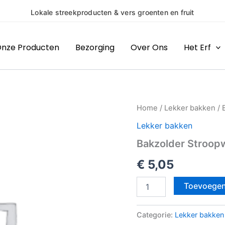
en & vers groenten en fruit
nze Producten
Bezorging
Over Ons
Het Erf
Bakzolder
Home
/
Lekker bakken
/ 
Stroopwafelcakemix
Lekker bakken
aantal
Bakzolder Stroop
€
5,05
Toevoegen
Categorie:
Lekker bakken