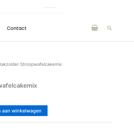
(H)eerlijke producten van boeren en makers uit de reg
Zoeken
Contact
Bakzolder Stroopwafelcakemix
wafelcakemix
 aan winkelwagen