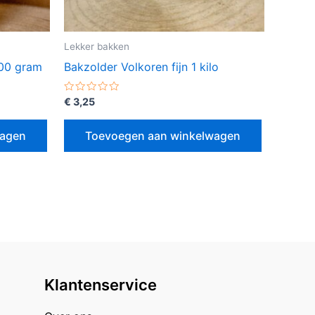
Lekker bakken
500 gram
Bakzolder Volkoren fijn 1 kilo
Gewaardeerd
€
3,25
0
uit
5
wagen
Toevoegen aan winkelwagen
Klantenservice