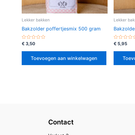
Lekker bakken
Lekker ba
Bakzolder poffertjesmix 500 gram
Bakzolde
Gewaardeerd
Gewaarde
€
3,50
€
5,95
0
0
uit
uit
5
5
Toevoegen aan winkelwagen
Toev
Contact