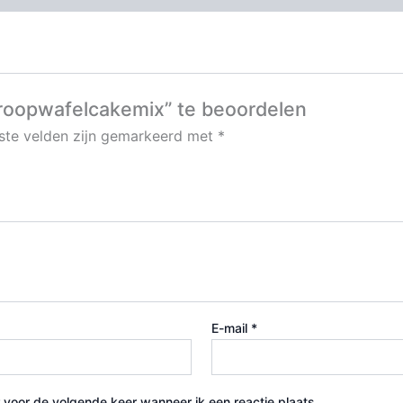
roopwafelcakemix” te beoordelen
iste velden zijn gemarkeerd met
*
E-mail
*
 voor de volgende keer wanneer ik een reactie plaats.