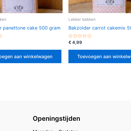
kken
Lekker bakken
r panettone cake 500 gram
Bakzolder carrot cakemix 
erd
Gewaardeerd
€
4,99
0
uit
5
oegen aan winkelwagen
Toevoegen aan winkel
Openingstijden