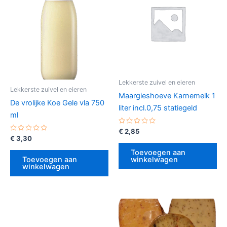
Lekkerste zuivel en eieren
Lekkerste zuivel en eieren
Maargieshoeve Karnemelk 1
De vrolijke Koe Gele vla 750
liter incl.0,75 statiegeld
ml
Gewaardeerd
€
2,85
0
Gewaardeerd
€
3,30
uit
0
5
uit
Toevoegen aan
5
Toevoegen aan
winkelwagen
winkelwagen