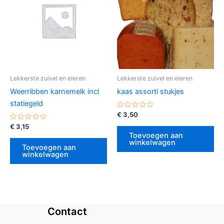
Lekkerste zuivel en eieren
Lekkerste zuivel en eieren
Weerribben karnemelk incl
kaas assorti stukjes
statiegeld
Gewaardeerd
€
3,50
0
Gewaardeerd
uit
€
3,15
0
5
Toevoegen aan
uit
winkelwagen
5
Toevoegen aan
winkelwagen
Contact