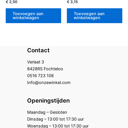
Gewaardeerd
Gewaardeerd
€
2,50
€
3,15
0
0
uit
uit
5
5
Toevoegen aan
Toevoegen aan
winkelwagen
winkelwagen
Contact
Verlaat 3
8428RS Fochteloo
0516 723 108
Info@onzewinkel.com
Openingstijden
Maandag – Gesloten
Dinsdag – 13:00 tot 17:30 uur
Woensdag – 13:00 tot 17:30 uur