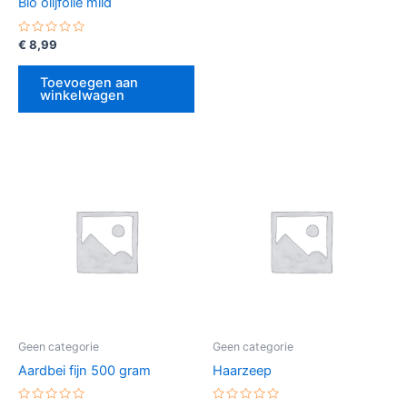
Bio olijfolie mild
Gewaardeerd
€
8,99
0
uit
5
Toevoegen aan
winkelwagen
Geen categorie
Geen categorie
Aardbei fijn 500 gram
Haarzeep