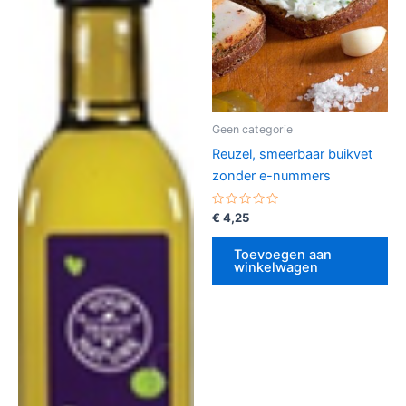
Geen categorie
Reuzel, smeerbaar buikvet
zonder e-nummers
Gewaardeerd
€
4,25
0
uit
5
Toevoegen aan
winkelwagen