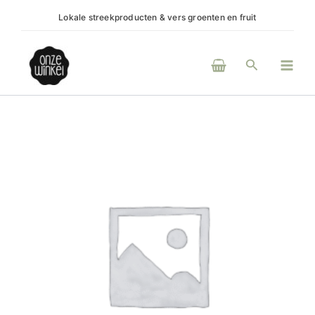
Ga
Lokale streekproducten & vers groenten en fruit
(H)eerlij
naar
de
Main
inhoud
Zoeken
Men
Bio
appelazijn
aantal