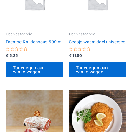
Geen categorie
Geen categorie
Drentse Kruidensaus 500 ml
Seepje wasmiddel universeel
Gewaardeerd
Gewaardeerd
€
5,25
€
11,50
0
0
uit
uit
5
5
Toevoegen aan
Toevoegen aan
winkelwagen
winkelwagen