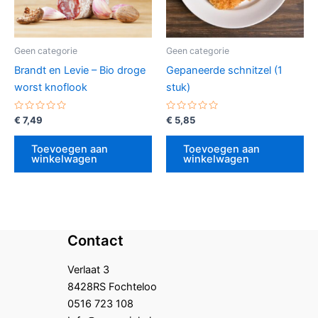
Geen categorie
Geen categorie
Brandt en Levie – Bio droge
Gepaneerde schnitzel (1
worst knoflook
stuk)
Gewaardeerd
Gewaardeerd
€
7,49
€
5,85
0
0
uit
uit
5
5
Toevoegen aan
Toevoegen aan
winkelwagen
winkelwagen
Contact
Verlaat 3
8428RS Fochteloo
0516 723 108