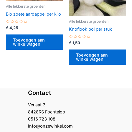
Alle lekkerste groenten
Bio zoete aardappel per kilo
Alle lekkerste groenten
Gewaardeerd
€
4,25
Knoflook bol per stuk
0
uit
5
Toevoegen aan
Gewaardeerd
€
1,50
winkelwagen
0
uit
5
Toevoegen aan
winkelwagen
Contact
Verlaat 3
8428RS Fochteloo
0516 723 108
Info@onzewinkel.com