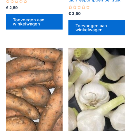
Gewaardeerd
€
2,59
0
Gewaardeerd
€
3,50
uit
0
5
Toevoegen aan
uit
winkelwagen
5
Toevoegen aan
winkelwagen