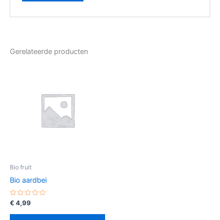
Gerelateerde producten
Bio fruit
Bio aardbei
Gewaardeerd
€
4,99
0
uit
5