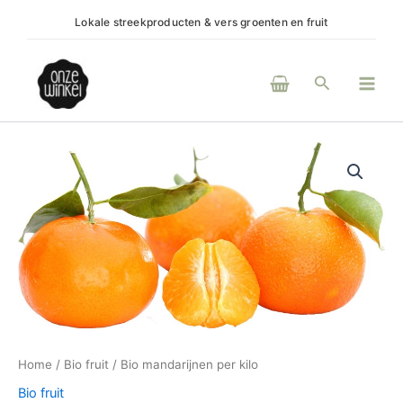
Ga
Lokale streekproducten & vers groenten en fruit
(H)e
naar
de
Main
inhoud
Zoeken
Men
Bio
mandarijnen
per
kilo
aantal
Home
/
Bio fruit
/ Bio mandarijnen per kilo
Bio fruit