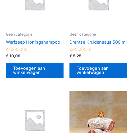
Geen categorie
Geen categorie
Werfzeep Honingshampoo
Drentse Kruidensaus 500 ml
Gewaardeerd
Gewaardeerd
€
10,09
€
5,25
0
0
uit
uit
5
5
Toevoegen aan
Toevoegen aan
winkelwagen
winkelwagen