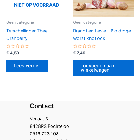
NIET OP VOORRAAD
Geen categorie
Geen categorie
Terschellinger Thee
Brandt en Levie – Bio droge
Cranberry
worst knoflook
Gewaardeerd
Gewaardeerd
€
4,59
€
7,49
0
0
uit
uit
5
5
Lees verder
Toevoegen aan
winkelwagen
Contact
Verlaat 3
8428RS Fochteloo
0516 723 108