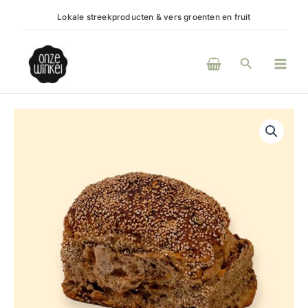
Ga
Lokale streekproducten & vers groenten en fruit
(H)e
naar
de
Main
inhoud
Zoeken
Men
bio
ommelander
mueslibonk
aantal