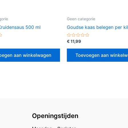
orie
Geen categorie
Kruidensaus 500 ml
Goudse kaas belegen per ki
erd
Gewaardeerd
€
11,99
0
uit
5
oegen aan winkelwagen
Toevoegen aan winkel
Openingstijden