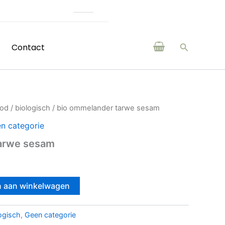
(H)eerlijke producten van boeren en makers uit de reg
Zoeken
Contact
ood
/
biologisch
/ bio ommelander tarwe sesam
n categorie
arwe sesam
 aan winkelwagen
ogisch
,
Geen categorie