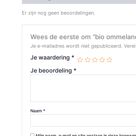
Er zijn nog geen beoordelingen.
Wees de eerste om “bio ommeland
Je e-mailadres wordt niet gepubliceerd.
Vere
Je waardering
*
Je beoordeling
*
Naam
*
Mijn naam, e-mail en site opslaan in deze browser