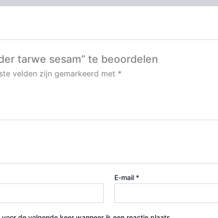
er tarwe sesam” te beoordelen
iste velden zijn gemarkeerd met
*
E-mail
*
 voor de volgende keer wanneer ik een reactie plaats.