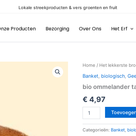
en & vers groenten en fruit
nze Producten
Bezorging
Over Ons
Het Erf
bio
Home
/
Het lekkerste br
ommelander
Banket
,
biologisch
,
Gee
tarwe
sesam
bio ommelander t
aantal
€
4,97
Toevoegen
Categorieën:
Banket
,
biol