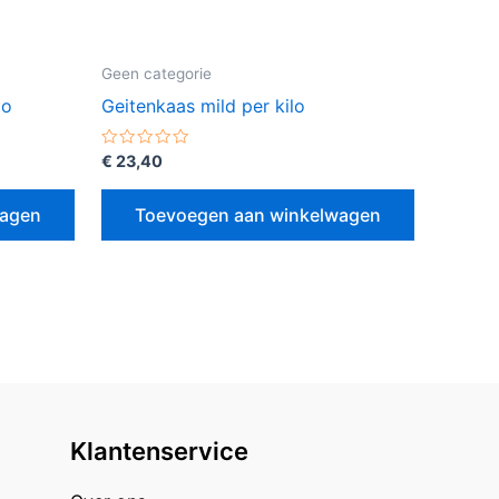
Geen categorie
lo
Geitenkaas mild per kilo
Gewaardeerd
€
23,40
0
uit
5
wagen
Toevoegen aan winkelwagen
Klantenservice