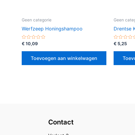
Geen categorie
Geen categ
Werfzeep Honingshampoo
Drentse 
Gewaardeerd
Gewaarde
€
10,09
€
5,25
0
0
uit
uit
5
5
Toevoegen aan winkelwagen
Toev
Contact