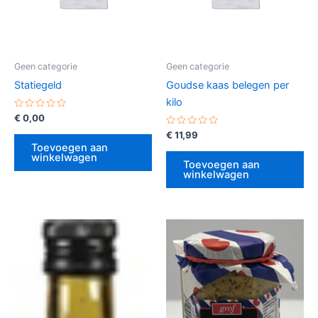
Geen categorie
Geen categorie
Statiegeld
Goudse kaas belegen per
kilo
Gewaardeerd
€
0,00
0
uit
Gewaardeerd
€
11,99
5
0
Toevoegen aan
uit
winkelwagen
5
Toevoegen aan
winkelwagen