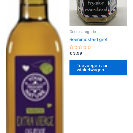
Geen categorie
Boeremosterd grof
Gewaardeerd
€
3,99
0
uit
5
Toevoegen aan
winkelwagen