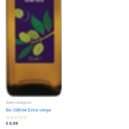
Geen categorie
Bio Olijfolie Extra vierge
Gewaardeerd
€
8,99
0