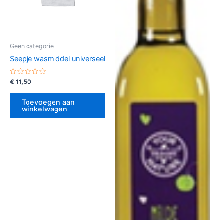
Geen categorie
Seepje wasmiddel universeel
Gewaardeerd
€
11,50
0
uit
5
Toevoegen aan
winkelwagen