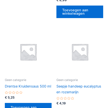
0
uit
5
Toevoegen aan
winkelwagen
Geen categorie
Geen categorie
Drentse Kruidensaus 500 ml
Seepje handeep eucalyptus
en rozemarijn
Gewaardeerd
€
5,25
0
uit
Gewaardeerd
€
4,19
5
0
Toevoegen aan