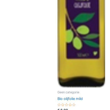
Geen categorie
Bio olijfolie mild
Gewaardeerd
€
8,99