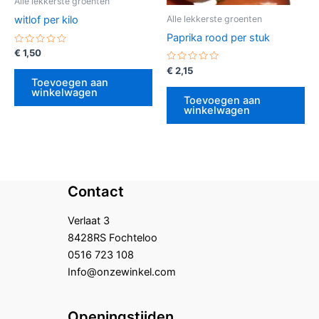
Alle lekkerste groenten
Alle lekkerste groenten
witlof per kilo
Paprika rood per stuk
Gewaardeerd
€
1,50
0
uit
Gewaardeerd
€
2,15
5
0
Toevoegen aan
uit
winkelwagen
5
Toevoegen aan
winkelwagen
Contact
Verlaat 3
8428RS Fochteloo
0516 723 108
Info@onzewinkel.com
Openingstijden