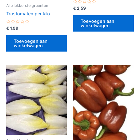
Alle lekkerste groenten
Gewaardeerd
€
2,59
0
Trostomaten per kilo
uit
5
Toevoegen aan
winkelwagen
Gewaardeerd
€
1,99
0
uit
5
Toevoegen aan
winkelwagen