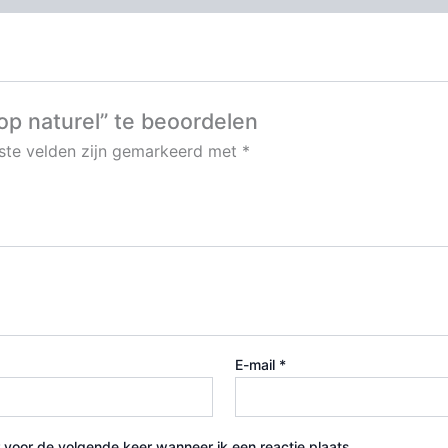
p naturel” te beoordelen
iste velden zijn gemarkeerd met
*
E-mail
*
 voor de volgende keer wanneer ik een reactie plaats.