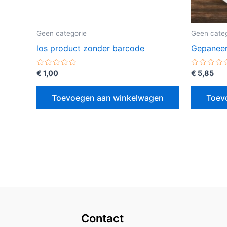
Geen categorie
Geen categ
los product zonder barcode
Gepaneerd
Gewaardeerd
Gewaarde
€
1,00
€
5,85
0
0
uit
uit
5
5
Toevoegen aan winkelwagen
Toev
Contact