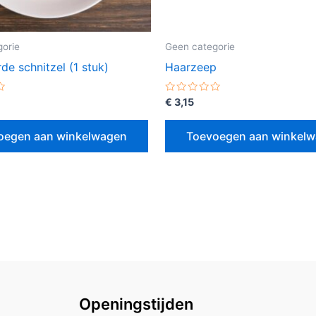
orie
Geen categorie
e schnitzel (1 stuk)
Haarzeep
erd
Gewaardeerd
€
3,15
0
uit
5
oegen aan winkelwagen
Toevoegen aan winkel
Openingstijden