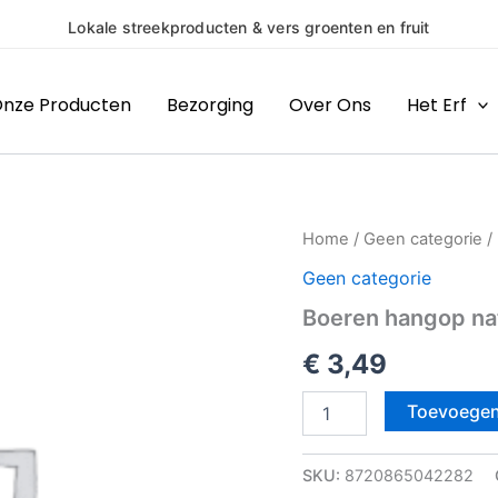
 streekproducten & vers groenten en fruit
nze Producten
Bezorging
Over Ons
Het Erf
Boeren
Home
/
Geen categorie
/
hangop
Geen categorie
naturel
aantal
Boeren hangop na
€
3,49
Toevoegen
SKU:
8720865042282