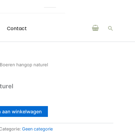
(H)eerlijke producten van boeren en ma
Zoeken
Contact
 Boeren hangop naturel
turel
 aan winkelwagen
Categorie:
Geen categorie