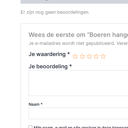
Er zijn nog geen beoordelingen.
Wees de eerste om “Boeren hango
Je e-mailadres wordt niet gepubliceerd.
Vere
Je waardering
*
Je beoordeling
*
Naam
*
Mijn naam, e-mail en site opslaan in deze browser