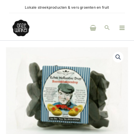
Ga
Lokale streekproducten & vers groenten en fruit
(H)e
naar
de
Main
inhoud
Zoeken
Men