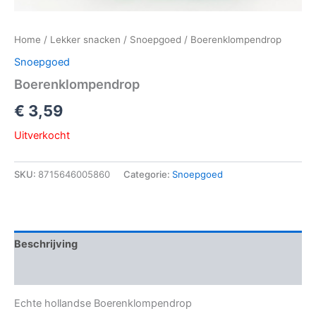
Home
/
Lekker snacken
/
Snoepgoed
/ Boerenklompendrop
Snoepgoed
Boerenklompendrop
€
3,59
Uitverkocht
SKU:
8715646005860
Categorie:
Snoepgoed
Beschrijving
Beoordelingen (0)
Echte hollandse Boerenklompendrop