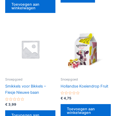
5
Toevoegen aan
winkelwagen
Snoepgoed
Snoepgoed
Smikkels voor Bikkels –
Hollandse Koeiendrop Fruit
Flesje Nieuwe baan
Gewaardeerd
€
4,75
0
Gewaardeerd
uit
€
3,99
0
5
Toevoegen aan
uit
winkelwagen
5
Toevoegen aan