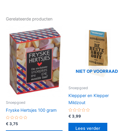
Gerelateerde producten
NIET OP VOORRAAD
Snoepgoed
Kleppper en Klepper
Mildzout
Snoepgoed
Fryske Hertsjes 100 gram
Gewaardeerd
€
3,99
0
uit
Gewaardeerd
€
3,75
5
0
Lees verder
uit