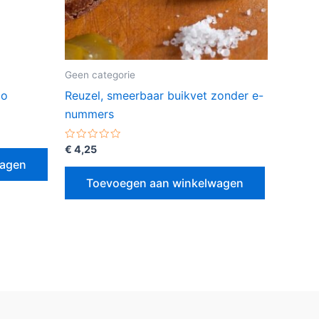
Geen categorie
lo
Reuzel, smeerbaar buikvet zonder e-
nummers
Gewaardeerd
€
4,25
0
wagen
uit
5
Toevoegen aan winkelwagen