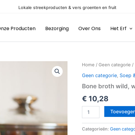
(H)eerlijke pro
nze Producten
Bezorging
Over Ons
Het Erf
Bone
Home
/
Geen categorie
/ 
broth
Geen categorie
,
Soep &
wild,
wildfond
Bone broth wild, 
aantal
€
10,28
Toevoegen
Categorieën:
Geen catego