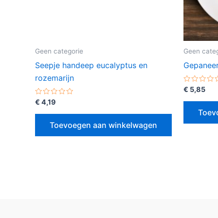
Geen categorie
Geen categ
Seepje handeep eucalyptus en
Gepaneerd
rozemarijn
Gewaarde
€
5,85
0
Gewaardeerd
uit
€
4,19
0
5
Toev
uit
5
Toevoegen aan winkelwagen