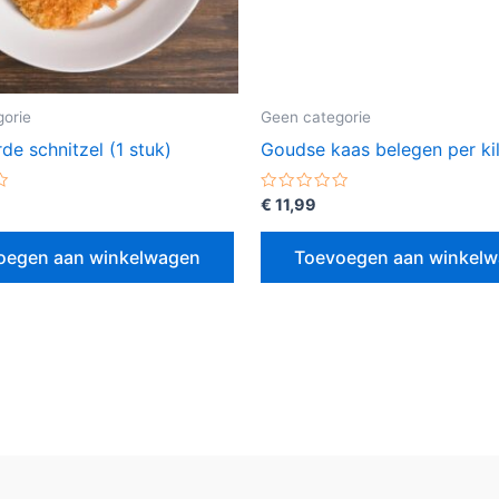
orie
Geen categorie
e schnitzel (1 stuk)
Goudse kaas belegen per ki
erd
Gewaardeerd
€
11,99
0
uit
5
oegen aan winkelwagen
Toevoegen aan winkel