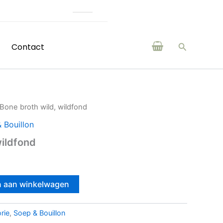
ducten van boeren en makers uit de regio
Zoeken
Contact
Bone broth wild, wildfond
 Bouillon
wildfond
 aan winkelwagen
rie
,
Soep & Bouillon