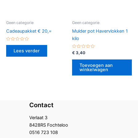
Geen categorie
Geen categorie
Cadeaupakket € 20,=
Mulder pot Havervlokken 1
kilo
Gewaardeerd
0
Lees verder
uit
Gewaardeerd
€
3,40
5
0
uit
5
Toevoegen aan
winkelwagen
Contact
Verlaat 3
8428RS Fochteloo
0516 723 108