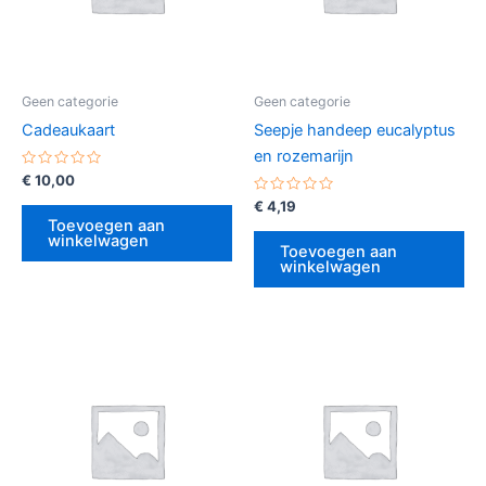
Geen categorie
Geen categorie
Cadeaukaart
Seepje handeep eucalyptus
en rozemarijn
Gewaardeerd
€
10,00
0
uit
Gewaardeerd
€
4,19
5
0
Toevoegen aan
uit
winkelwagen
5
Toevoegen aan
winkelwagen