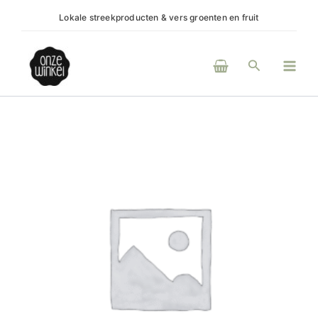
Ga
Lokale streekproducten & vers groenten en fruit
(H)eer
naar
de
Main
inhoud
Zoeken
Men
boter
bio
streichzart
aantal