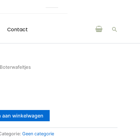
(H)eerlijke producten van boere
Zoeken
Contact
 Boterwafeltjes
 aan winkelwagen
Categorie:
Geen categorie