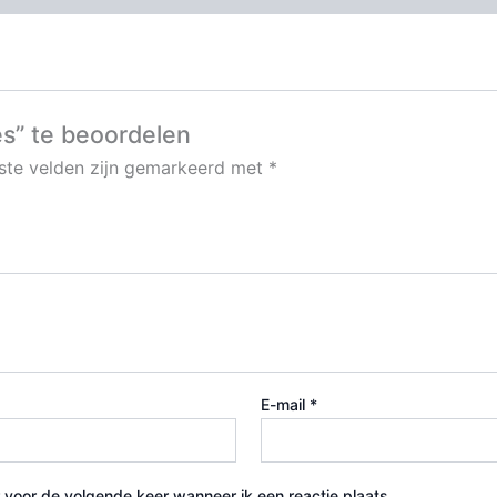
s” te beoordelen
iste velden zijn gemarkeerd met
*
E-mail
*
 voor de volgende keer wanneer ik een reactie plaats.