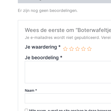
Er zijn nog geen beoordelingen.
Wees de eerste om “Boterwafeltje
Je e-mailadres wordt niet gepubliceerd.
Vere
Je waardering
*
Je beoordeling
*
Naam
*
Mijn naam, e-mail en site opslaan in deze browser