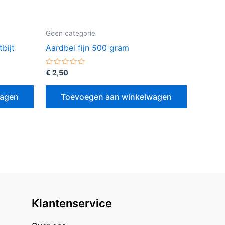
Geen categorie
bijt
Aardbei fijn 500 gram
Gewaardeerd
€
2,50
0
uit
5
wagen
Toevoegen aan winkelwagen
Klantenservice