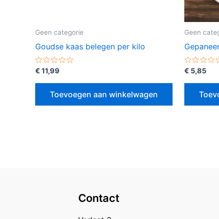
Geen categorie
Geen categ
Goudse kaas belegen per kilo
Gepaneerd
Gewaardeerd
Gewaarde
€
11,99
€
5,85
0
0
uit
uit
5
5
Toevoegen aan winkelwagen
Toev
Contact