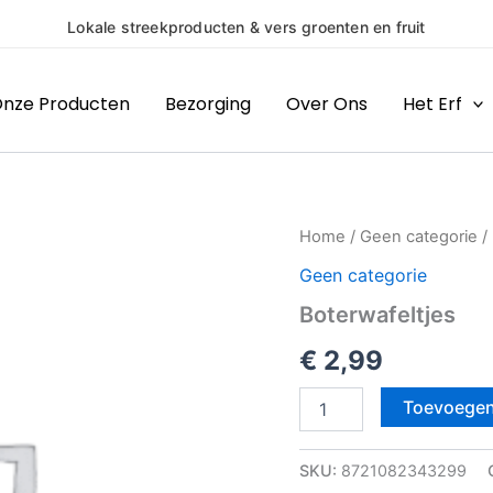
Lokale streekproducten & vers groenten en fruit
nze Producten
Bezorging
Over Ons
Het Erf
Boterwafeltjes
Home
/
Geen categorie
/
aantal
Geen categorie
Boterwafeltjes
€
2,99
Toevoegen
SKU:
8721082343299