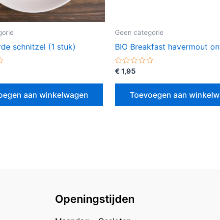
orie
Geen categorie
e schnitzel (1 stuk)
BIO Breakfast havermout ont
erd
Gewaardeerd
€
1,95
0
uit
5
oegen aan winkelwagen
Toevoegen aan winkel
Openingstijden