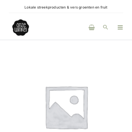
Ga
Lokale streekproducten & vers groenten en fruit
(H)e
naar
de
Main
inhoud
Zoeken
Men
Colgate
tandenborstel
twister
aantal