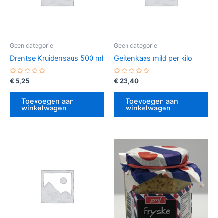
Geen categorie
Geen categorie
Drentse Kruidensaus 500 ml
Geitenkaas mild per kilo
Gewaardeerd
Gewaardeerd
€
5,25
€
23,40
0
0
uit
uit
5
5
Toevoegen aan
Toevoegen aan
winkelwagen
winkelwagen