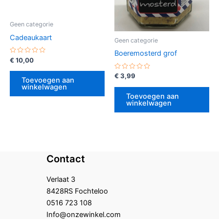
Geen categorie
Cadeaukaart
Geen categorie
Boeremosterd grof
Gewaardeerd
€
10,00
0
uit
Gewaardeerd
€
3,99
5
Toevoegen aan
0
winkelwagen
uit
5
Toevoegen aan
winkelwagen
Contact
Verlaat 3
8428RS Fochteloo
0516 723 108
Info@onzewinkel.com