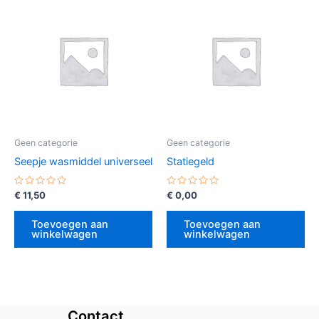
Geen categorie
Geen categorie
Seepje wasmiddel universeel
Statiegeld
Gewaardeerd
Gewaardeerd
€
11,50
€
0,00
0
0
uit
uit
5
5
Toevoegen aan
Toevoegen aan
winkelwagen
winkelwagen
Contact