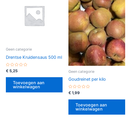
Geen categorie
Drentse Kruidensaus 500 ml
Gewaardeerd
€
5,25
Geen categorie
0
uit
Goudreinet per kilo
5
Toevoegen aan
winkelwagen
Gewaardeerd
€
1,99
0
uit
5
Toevoegen aan
winkelwagen